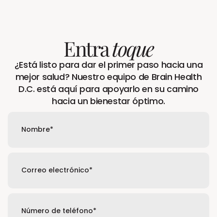
Riesgo de barotrauma auditivo, neumotórax,
ocasiones, aturdimiento o mareo. Nuestro
embarazo, ciertos tumores, convulsiones,
equipo lo monitorea.
marcapasos o dispositivos implantados:
Entra
toque
hable con nuestro médico.
¿Está listo para dar el primer paso hacia una
mejor salud? Nuestro equipo de Brain Health
D.C. está aquí para apoyarlo en su camino
hacia un bienestar óptimo.