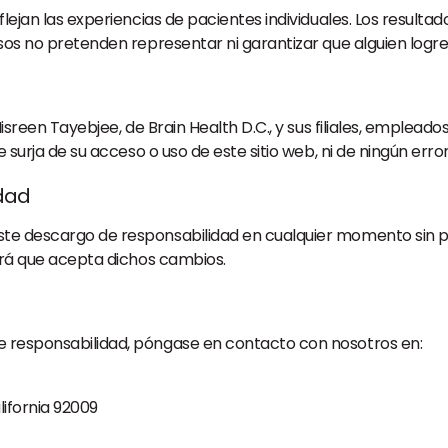
eflejan las experiencias de pacientes individuales. Los result
asos no pretenden representar ni garantizar que alguien logre
 Nisreen Tayebjee, de Brain Health D.C., y sus filiales, emple
e surja de su acceso o uso de este sitio web, ni de ningún erro
dad
e descargo de responsabilidad en cualquier momento sin previo
cará que acepta dichos cambios.
e responsabilidad, póngase en contacto con nosotros en:
lifornia 92009