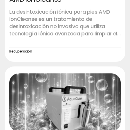
La desintoxicación iónica para pies AMD
IonCleanse es un tratamiento de
desintoxicación no invasivo que utiliza
tecnología iónica avanzada para limpiar el
cuerpo extrayendo las toxinas de los pies. El
tratamiento consiste en colocar los pies en
Recuperación
un baño de agua tibia conectado al
dispositivo AMD IonCleanse, que genera un
flujo de iones con carga positiva y negativa.
Estos iones ayudan a neutralizar y eliminar
las impurezas, los metales pesados y las
toxinas que se han acumulado en el cuerpo,
lo que promueve la salud y el bienestar en
general.