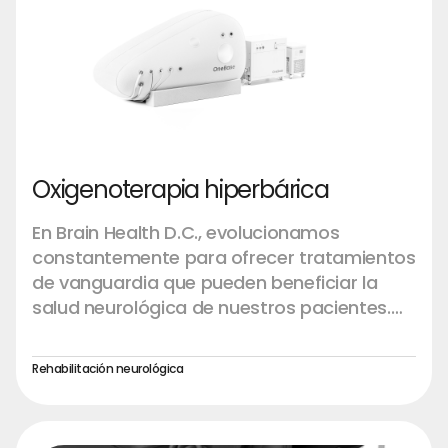
Oxigenoterapia hiperbárica
En Brain Health D.C., evolucionamos
constantemente para ofrecer tratamientos
de vanguardia que pueden beneficiar la
salud neurológica de nuestros pacientes.
Una de estas terapias en el horizonte es la
oxigenoterapia hiperbárica (HBOT), un
Rehabilitación neurológica
tratamiento no invasivo que promueve la
curación al administrar oxígeno puro en
una cámara presurizada. La HBOT mejora el