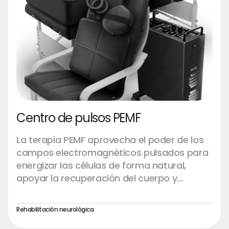
flujo de oxígeno a los tejidos, lo que puede
ayudar a la recuperación de enfermedades
neurológicas, inflamaciones crónicas e
incluso lesiones cerebrales traumáticas.
Centro de pulsos PEMF
La terapia PEMF aprovecha el poder de los
campos electromagnéticos pulsados para
energizar las células de forma natural,
apoyar la recuperación del cuerpo y
promover un bienestar integral. Este
enfoque vanguardista mejora la relajación,
Rehabilitación neurológica
reduce las molestias y optimiza el