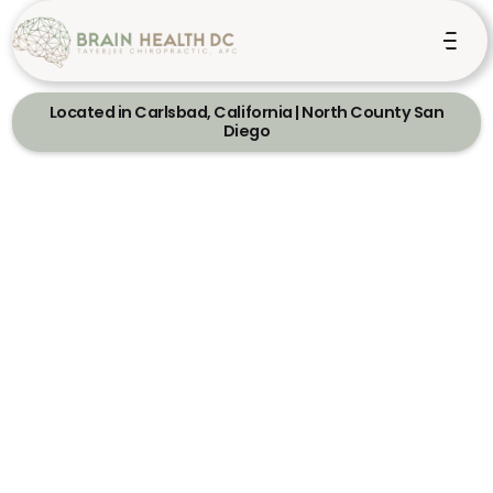
Located in Carlsbad, California | North County San
Diego