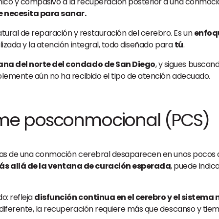
ico y compasivo a la recuperación posterior a una conmoción
e necesita para sanar.
tural de reparación y restauración del cerebro. Es un
enfoqu
lizada y la atención integral, todo diseñado para
tú
.
tana del norte del condado de San Diego
, y sigues buscan
plemente aún no ha recibido el tipo de atención adecuado.
ome posconmocional (PCS)
omas de una conmoción cerebral desaparecen en unos pocos d
 allá de la ventana de curación esperada
, puede indi
o: refleja
disfunción continua en el cerebro y el sistema 
 diferente, la recuperación requiere más que descanso y tie