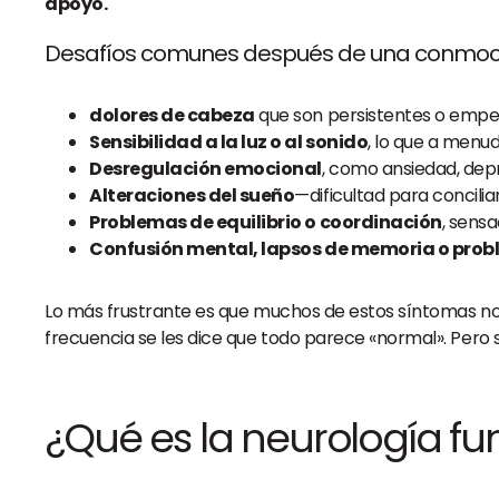
apoyo.
Desafíos comunes después de una conmoci
dolores de cabeza
que son persistentes o empeo
Sensibilidad a la luz o al sonido
, lo que a men
Desregulación emocional
, como ansiedad, depr
Alteraciones del sueño
—dificultad para concili
Problemas de equilibrio o coordinación
, sens
Confusión mental, lapsos de memoria o pro
Lo más frustrante es que muchos de estos síntomas no
frecuencia se les dice que todo parece «normal». Pero 
¿Qué es la neurología fu