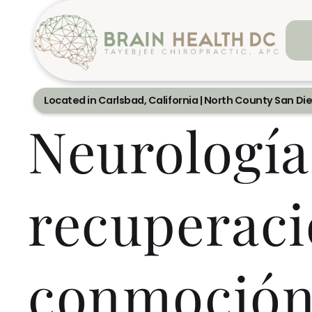
Located in Carlsbad, California | North County San Di
Neurología
recuperaci
conmoción 