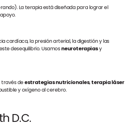
ando). La terapia está diseñada para lograr el
 apoyo.
 cardíaca, la presión arterial, la digestión y las
 este desequilibrio. Usamos
neuroterapias
y
A través de
estrategias nutricionales
,
terapia láser
bustible y oxígeno al cerebro.
th D.C.