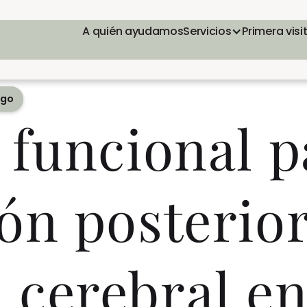
A quién ayudamos
Servicios
Primera visi
ego
 funcional p
ón posterior
cerebral en