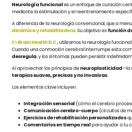
Neurología funcional
es un enfoque de curación cent
mediante la estimulación y el reentrenamiento específ
A diferencia de la neurología convencional, que a menu
dinámica y rehabilitadora
. Su objetivo es
función d
En
Brain Health D.C.
, utilizamos la neurología funcion
Cuando una conmoción cerebral interrumpe esta comun
desregula
, y los síntomas pueden persistir indefinida
Al aprovechar los principios de
neuroplasticidad
—la 
terapias suaves, precisas y no invasivas
.
Los elementos clave incluyen:
Integración sensorial
(cómo el cerebro procesa l
Comunicación cerebro-cuerpo
(circuitos de m
Ejercicios de rehabilitación personalizados
qu
Comentarios en tiempo real
para ayudar a tu ce