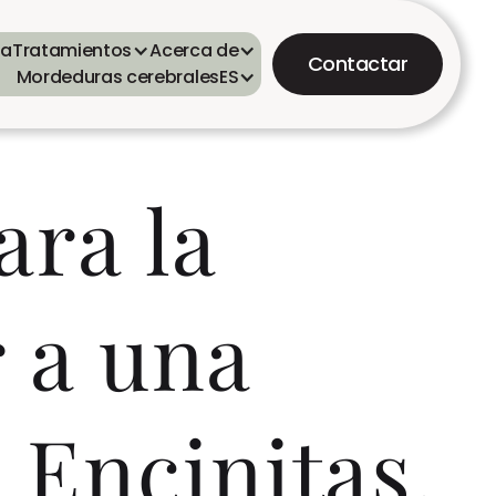
ta
Tratamientos
Acerca de
Contactar
Mordeduras cerebrales
ES
ara la
 a una
 Encinitas,