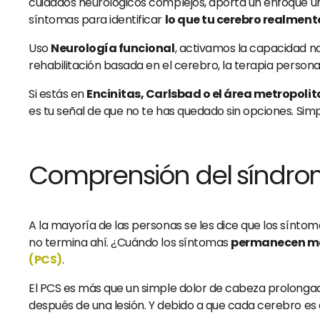
cuidados neurológicos complejos, aporta un enfoque ún
síntomas para identificar
lo que tu cerebro realment
Uso
Neurología funcional
, activamos la capacidad na
rehabilitación basada en el cerebro, la terapia persona
Si estás en
Encinitas, Carlsbad o el área metropoli
es tu señal de que no te has quedado sin opciones. Sim
Comprensión del síndr
A la mayoría de las personas se les dice que los sínt
no termina ahí. ¿Cuándo los síntomas
permanecen más
(PCS)
.
El PCS es más que un simple dolor de cabeza prolongad
después de una lesión. Y debido a que cada cerebro es