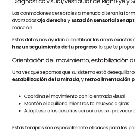
Diagnóstico visual/vestibular de RightEye y
Las conmociones cerebrales a menudo alteran la form
avanzadas:
Ojo derecho
y
Estación sensorial Senap
reacción.
Estos datos nos ayudan a identificar las áreas exactas
haz un seguimiento de tu progreso
, lo que te propo
Orientación del movimiento, estabilización d
Una vez que sepamos que su sistema está desequilibra
estabilización de la mirada
, y
retroalimentación p
Coordina el movimiento con la entrada visual
Mantén el equilibrio mientras te mueves o giras
Adáptese a los desafíos sensoriales sin provocar
Estas terapias son especialmente eficaces para los p