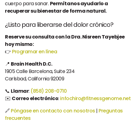
cuerpo para sanar.
Permítanos ayudarlo a
recuperar su bienestar de forma natural.
¿Listo para liberarse del dolor crónico?
Reserve su consulta con la Dra. Nisreen Tayebjee
hoy mismo:
👉
Programar en línea
📍
Brain Health D.C.
1905 Calle Barcelona, Suite 234
Carlsbad, California 92009
📞
Llamar
:
(858) 208-0710
✉️
Correo electrónico
:
infochiro@fitnessgenome.net
🔗
Póngase en contacto con nosotros
|
Preguntas
frecuentes