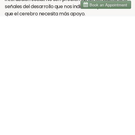
señales del desarrollo que nos indican los puntos en los
que el cerebro necesita más apoyo.
También examinamos con detenimiento la
cerebelo
, la
parte del cerebro responsable de la coordinación, la
sincronización y el ritmo. El retraso en el desarrollo del
cerebelo puede afectar a todo, desde el equilibrio y la
planificación motora hasta el tono emocional y la
regulación sensorial. Del mismo modo, el
tronco
encefálico
—el centro de las funciones básicas de
supervivencia— puede desempeñar un papel en la
desregulación autónoma que se observa en muchos
niños y adultos con autismo, especialmente en aquellos
que sufren crisis o interrupciones cuando están
sobreestimulados.
Y lo que es más importante, respetamos la verdad de
que
el desarrollo del cerebro no es lineal
. No se
desarrolla en el orden perfecto de los libros de texto. Y