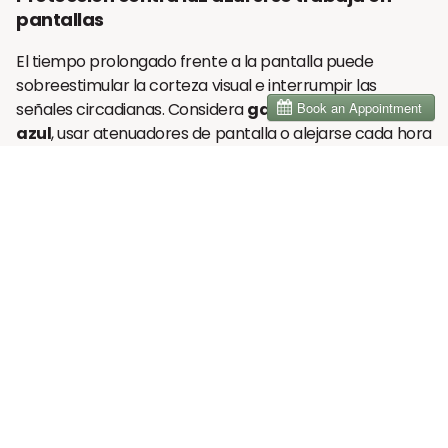
pantallas
El tiempo prolongado frente a la pantalla puede
sobreestimular la corteza visual e interrumpir las
señales circadianas. Considera
gafas filtrantes de luz
azul
, usar atenuadores de pantalla o alejarse cada hora
para no ver la pantalla. Incluso mirar por la ventana
durante 2 minutos puede ayudar a restablecer la
información sensorial del cerebro.
Herramientas para apoyar Focus
Aceites esenciales
como la menta o el romero
pueden proporcionar un refresco cognitivo rápido
a través del aroma.
Aperitivos para moverse
—ráfagas rápidas de
movimiento, como dar golpecitos con los dedos
de los pies, saltos de tijera o estiramientos—