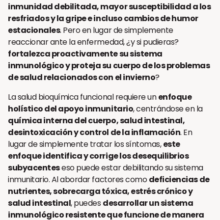
inmunidad debilitada, mayor susceptibilidad a los
resfriados y la gripe e incluso cambios de humor
estacionales
. Pero en lugar de simplemente
reaccionar ante la enfermedad, ¿y si pudieras?
fortalezca proactivamente su sistema
inmunológico y proteja su cuerpo de los problemas
de salud relacionados con el invierno
?
La salud bioquímica funcional requiere un
enfoque
holístico del apoyo inmunitario
, centrándose en la
química interna del cuerpo, salud intestinal,
desintoxicación y control de la inflamación
. En
lugar de simplemente tratar los síntomas,
este
enfoque identifica y corrige los desequilibrios
subyacentes
eso puede estar debilitando su sistema
inmunitario. Al abordar factores como
deficiencias de
nutrientes, sobrecarga tóxica, estrés crónico y
salud intestinal
, puedes
desarrollar un sistema
inmunológico resistente que funcione de manera