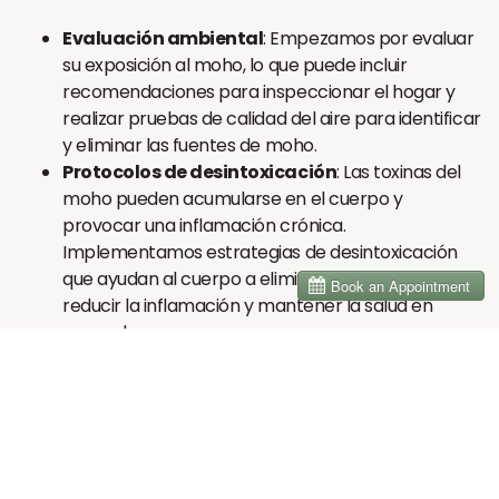
Evaluación ambiental
: Empezamos por evaluar
su exposición al moho, lo que puede incluir
recomendaciones para inspeccionar el hogar y
realizar pruebas de calidad del aire para identificar
y eliminar las fuentes de moho.
Protocolos de desintoxicación
: Las toxinas del
moho pueden acumularse en el cuerpo y
provocar una inflamación crónica.
Implementamos estrategias de desintoxicación
que ayudan al cuerpo a eliminar estas toxinas,
reducir la inflamación y mantener la salud en
general.
Apoyo al sistema inmunitario
: Nos enfocamos
en fortalecer el sistema inmunitario a través de
planes nutricionales personalizados, suplementos
y otras terapias diseñadas para ayudar al cuerpo
a recuperarse de las enfermedades relacionadas
con el moho.