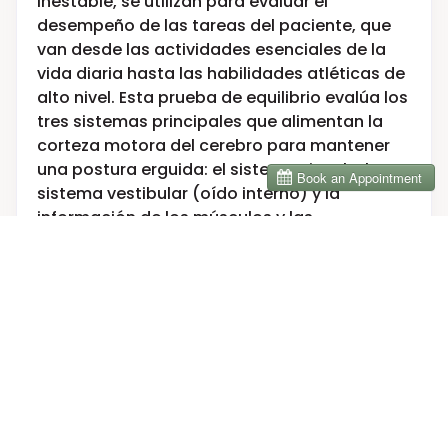
inestable, se utilizan para evaluar el
desempeño de las tareas del paciente, que
van desde las actividades esenciales de la
vida diaria hasta las habilidades atléticas de
alto nivel. Esta prueba de equilibrio evalúa los
tres sistemas principales que alimentan la
corteza motora del cerebro para mantener
una postura erguida: el sistema visual, el
sistema vestibular (oído interno) y la
información de los músculos y las
articulaciones que llega al centro de
coordinación del cerebro, el cerebelo. Las
puntuaciones se comparan con las de otros
candidatos de los mismos grupos de edad,
sexo y nivel de actividad, por lo que no se
compara a un niño de 10 años con un atleta
masculino de 35 años.