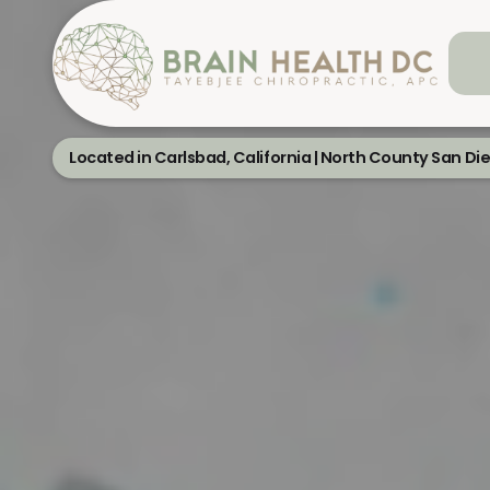
Located in Carlsbad, California | North County San Di