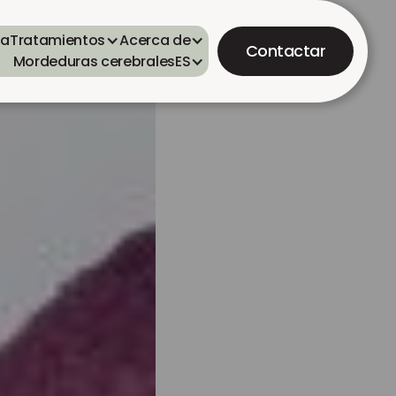
ta
Tratamientos
Acerca de
Contactar
Mordeduras cerebrales
ES