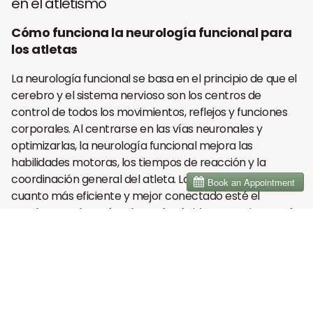
en el atletismo
Cómo funciona la neurología funcional para
los atletas
La neurología funcional se basa en el principio de que el
cerebro y el sistema nervioso son los centros de
control de todos los movimientos, reflejos y funciones
corporales. Al centrarse en las vías neuronales y
optimizarlas, la neurología funcional mejora las
habilidades motoras, los tiempos de reacción y la
coordinación general del atleta. La idea central es que
cuanto más eficiente y mejor conectado esté el
cerebro con los músculos, más rápidos y precisos serán
los movimientos del atleta.
El rendimiento deportivo depende de la comunicación
fluida entre el cerebro y el cuerpo. Cuando los atletas
entrenan su sistema nervioso mediante la neurología
funcional, básicamente mejoran la capacidad del