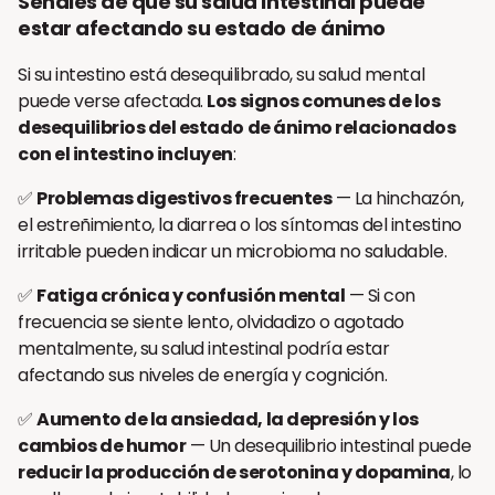
Señales de que su salud intestinal puede
estar afectando su estado de ánimo
Si su intestino está desequilibrado, su salud mental
puede verse afectada.
Los signos comunes de los
desequilibrios del estado de ánimo relacionados
con el intestino incluyen
:
✅
Problemas digestivos frecuentes
— La hinchazón,
el estreñimiento, la diarrea o los síntomas del intestino
irritable pueden indicar un microbioma no saludable.
✅
Fatiga crónica y confusión mental
— Si con
frecuencia se siente lento, olvidadizo o agotado
mentalmente, su salud intestinal podría estar
afectando sus niveles de energía y cognición.
✅
Aumento de la ansiedad, la depresión y los
cambios de humor
— Un desequilibrio intestinal puede
reducir la producción de serotonina y dopamina
, lo