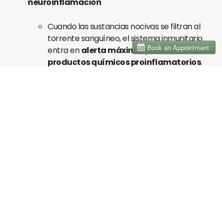
neuroinflamación
Cuando las sustancias nocivas se filtran al
torrente sanguíneo, el sistema inmunitario
entra en
alerta máxima
, produciendo
productos químicos proinflamatorios
.
Estos marcadores inflamatorios pueden
cruzar la barrera hematoencefálica
, lo
que lleva a
neuroinflamación
, que está
vinculado a
confusión mental, ansiedad,
depresión y deterioro cognitivo
.
Inflamación crónica y salud mental
Los estudios muestran que
la inflamación
crónica es uno de los principales
impulsores de la depresión y la ansiedad
.
Niveles altos de marcadores inflamatorios