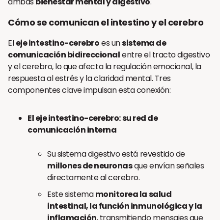
ambas
bienestar mental y digestivo
.
Cómo se comunican el intestino y el cerebro
El
eje intestino-cerebro
es un
sistema de
comunicación bidireccional
entre el tracto digestivo
y el cerebro, lo que afecta la regulación emocional, la
respuesta al estrés y la claridad mental. Tres
componentes clave impulsan esta conexión:
El eje intestino-cerebro: su red de
comunicación interna
Su sistema digestivo está revestido de
millones de neuronas
que envían señales
directamente al cerebro.
Este sistema
monitorea la salud
intestinal, la función inmunológica y la
inflamación
, transmitiendo mensajes que